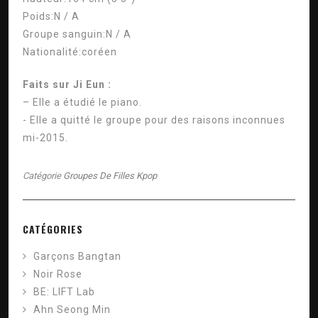
Poids:
N / A
Groupe sanguin:
N / A
Nationalité:
coréen
Faits sur Ji Eun :
– Elle a étudié le piano.
- Elle a quitté le groupe pour des raisons inconnues
mi-2015.
Catégorie
Groupes De Filles Kpop
CATÉGORIES
Garçons Bangtan
Noir Rose
BE: LIFT Lab
Ahn Seong Min