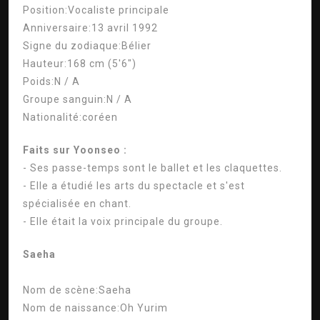
Position:
Vocaliste principale
Anniversaire:
13 avril 1992
Signe du zodiaque:
Bélier
Hauteur:
168 cm (5'6″)
Poids:
N / A
Groupe sanguin:
N / A
Nationalité:
coréen
Faits sur Yoonseo :
- Ses passe-temps sont le ballet et les claquettes.
- Elle a étudié les arts du spectacle et s'est
spécialisée en chant.
- Elle était la voix principale du groupe.
Saeha
Nom de scène:
Saeha
Nom de naissance:
Oh Yurim