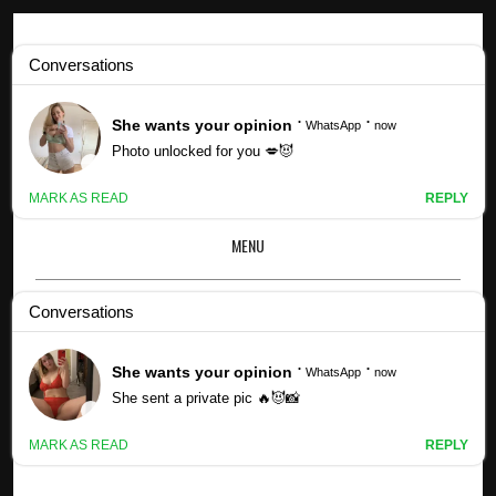
Profils Kpop
Profil des membres 1PS (mis à jour !) - Groupes De Filles Kpop
MENU
×
PROFIL DES MEMBRES 1PS