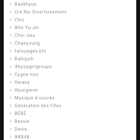
Baekhyun
Cre.Ker Divertissement
Chic
Ahn Yu Jin
Choi Jisu
Chaeyoung
tatouages ​​bts
Bahiyyih
#kpopgirlgroups
Cygne noir
Hwasa
Hyungwon
Musique à succès
Génération des filles
BÉBÉ
Bessie
Denis
AKB48