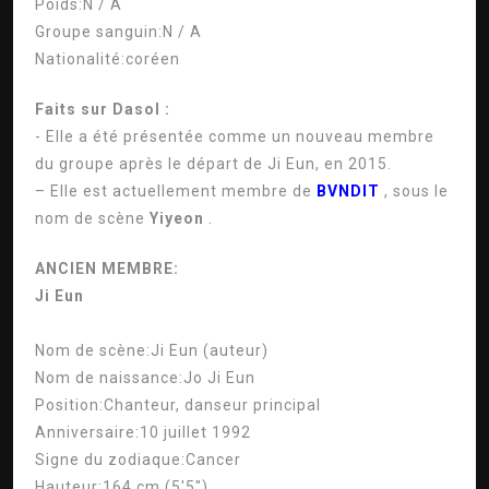
Poids:
N / A
Groupe sanguin:
N / A
Nationalité:
coréen
Faits sur Dasol :
- Elle a été présentée comme un nouveau membre
du groupe après le départ de Ji Eun, en 2015.
– Elle est actuellement membre de
BVNDIT
, sous le
nom de scène
Yiyeon
.
ANCIEN MEMBRE:
Ji Eun
Nom de scène:
Ji Eun (auteur)
Nom de naissance:
Jo Ji Eun
Position:
Chanteur, danseur principal
Anniversaire:
10 juillet 1992
Signe du zodiaque:
Cancer
Hauteur:
164 cm (5'5″)