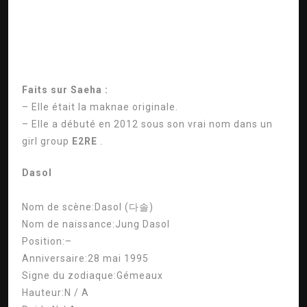
Faits sur Saeha :
– Elle était la maknae originale.
– Elle a débuté en 2012 sous son vrai nom dans un
girl group
E2RE
.
Dasol
Nom de scène:
Dasol (다솔)
Nom de naissance:
Jung Dasol
Position:
–
Anniversaire:
28 mai 1995
Signe du zodiaque:
Gémeaux
Hauteur:
N / A