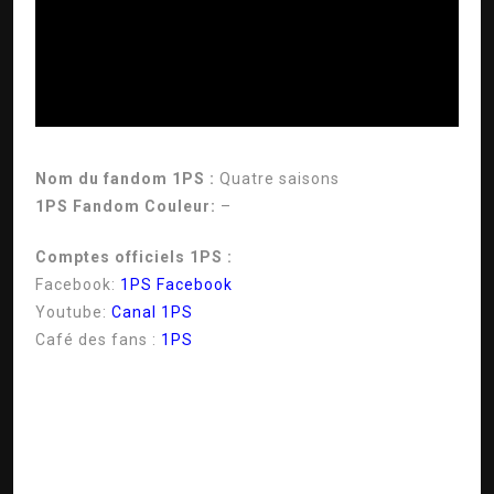
ad
Nom du fandom 1PS :
Quatre saisons
1PS Fandom Couleur:
–
Comptes officiels 1PS :
Facebook:
1PS Facebook
Youtube:
Canal 1PS
Café des fans :
1PS