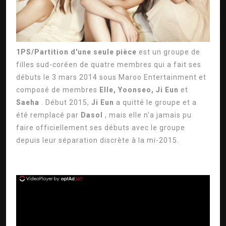
1PS/Partition d'une seule pièce
est un groupe de
filles sud-coréen de quatre membres qui a fait ses
débuts le 3 mars 2014 sous Maroo Entertainment et
composé de membres
Elle, Yoonseo, Ji Eun
et
Saeha
. Début 2015,
Ji Eun
a quitté le groupe et a
été remplacé par
Dasol
, mais elle n'a jamais pu
faire officiellement ses débuts avec le groupe
depuis leur séparation discrète à la mi-2015.