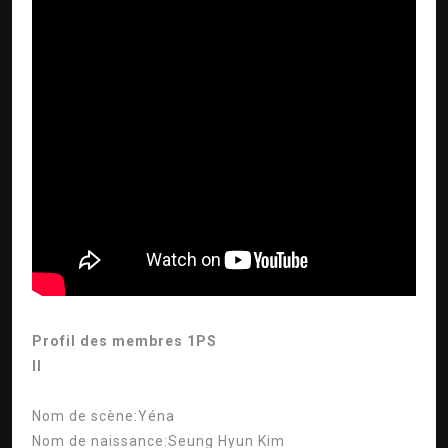
Profil des membres 1PS
Il
Nom de scène:
Yéna
Nom de naissance:
Seung Hyun Kim