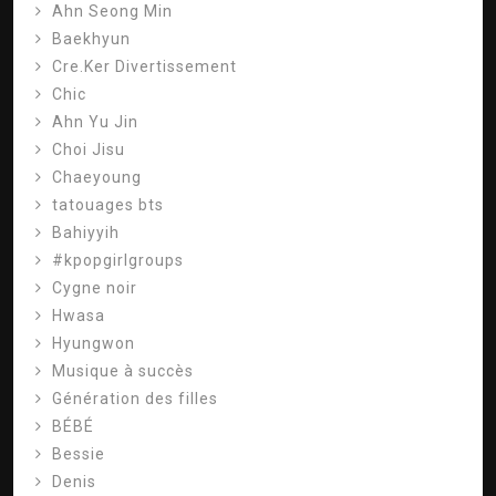
Ahn Seong Min
Baekhyun
Cre.Ker Divertissement
Chic
Ahn Yu Jin
Choi Jisu
Chaeyoung
tatouages ​​bts
Bahiyyih
#kpopgirlgroups
Cygne noir
Hwasa
Hyungwon
Musique à succès
Génération des filles
BÉBÉ
Bessie
Denis