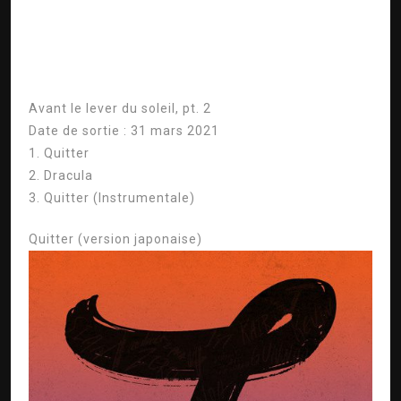
Avant le lever du soleil, pt. 2
Date de sortie : 31 mars 2021
1. Quitter
2. Dracula
3. Quitter (Instrumentale)
Quitter (version japonaise)