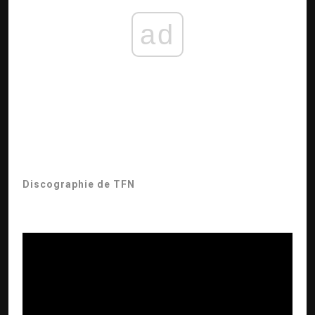
ad
Discographie de TFN
ad