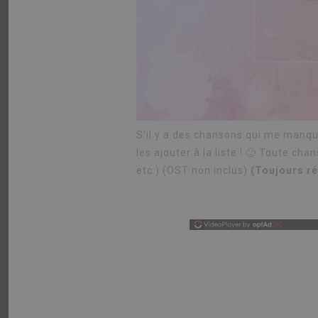
S'il y a des chansons qui me manqu
les ajouter à la liste ! 🙂 Toute c
etc.) (OST non inclus)
(Toujours ré