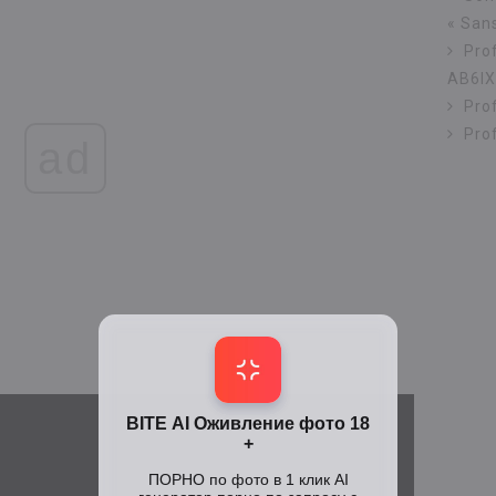
« San
Pro
AB6IX
Prof
Prof
ad