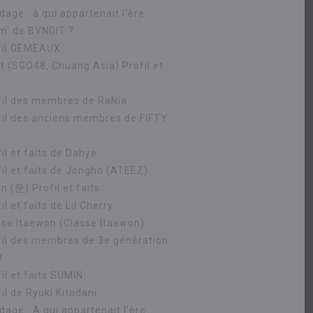
age : à qui appartenait l'ère
m' de BVNDIT ?
fil GÉMEAUX
ht (SGO48, Chuang Asia) Profil et
fil des membres de RaNia
fil des anciens membres de FIFTY
il et faits de Dahye
fil et faits de Jongho (ATEEZ)
 (문) Profil et faits
il et faits de Lil Cherry
sse Itaewon (Classe Itaewon)
fil des membres de 3e génération
8
il et faits SUMIN
il de Ryuki Kitadani
dage : À qui appartenait l'ère