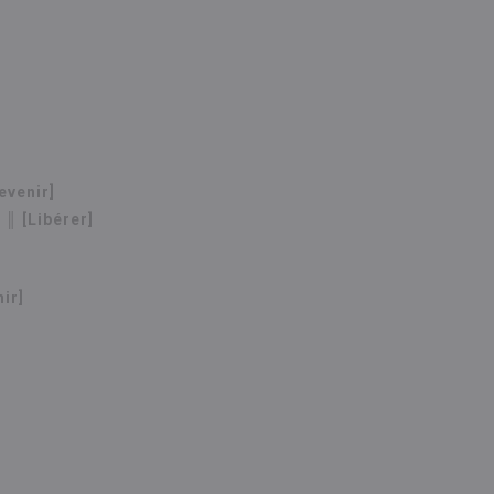
evenir]
║ [Libérer]
ir]