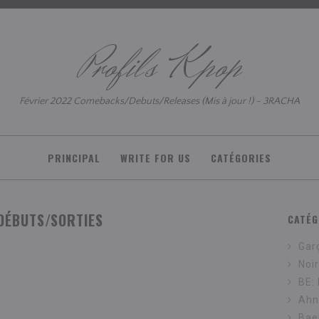
Profils Kpop
Février 2022 Comebacks/Debuts/Releases (Mis à jour !) - 3RACHA
PRINCIPAL
WRITE FOR US
CATÉGORIES
DÉBUTS/SORTIES
CATÉG
Gar
Noi
BE:
Ahn
Bae