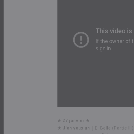
✯ 27 janvier ✯
★
J'en veux un ║〘
Belle (Partie III