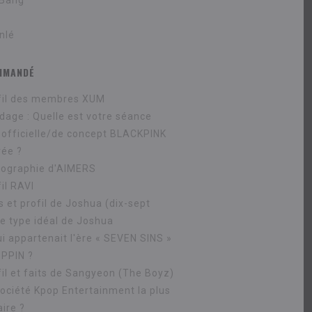
 Bang
S
nlé
MMANDÉ
fil des membres XUM
dage : Quelle est votre séance
 officielle/de concept BLACKPINK
rée ?
cographie d'AIMERS
il RAVI
s et profil de Joshua (dix-sept
le type idéal de Joshua
ui appartenait l'ère « SEVEN SINS »
IPPIN ?
fil et faits de Sangyeon (The Boyz)
société Kpop Entertainment la plus
ire ?