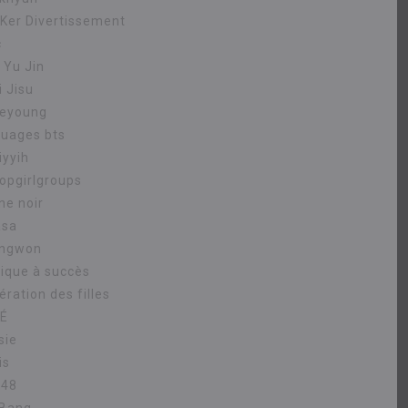
.Ker Divertissement
c
 Yu Jin
i Jisu
eyoung
uages ​​bts
iyyih
opgirlgroups
ne noir
asa
ngwon
ique à succès
ration des filles
É
sie
is
B48