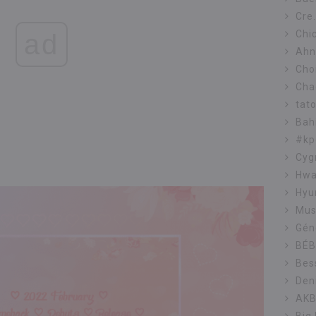
Cre
Chi
ad
Ahn
Cho
Cha
tato
Bah
#kp
Cyg
Hw
Hyu
Mus
Géné
BÉB
Bes
Den
AK