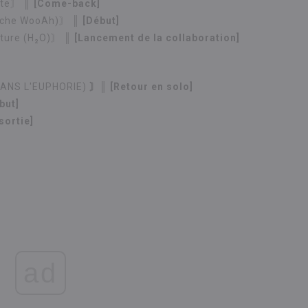
tte〙
║ [Come-back]
nche WooAh)〙
║ [Début]
ture (H₂O)〙
║ [Lancement de la collaboration]
ANS L'EUPHORIE)
〙║ [Retour en solo]
but]
sortie]
ad