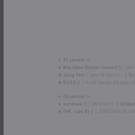
✯
25 janvier
✯
★
Kyu Hyun [Super Junior]
║〘Hist
★
Jung Yein
〘plus N minus〙
║ [L
★
DUT2 ║
〘Il est temps d'y aller 
✯
26 janvier
✯
★
surdoué
║〘UN WOO !〙║
[Début
★
Déf. (Jay B) ║
〘COUCHER DE SO