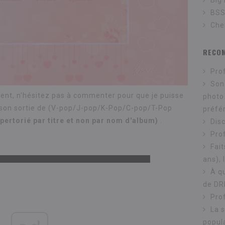
Big
BS
Che
RECO
Pro
Son
ent, n'hésitez pas à commenter pour que je puisse
photo
hanson sortie de (V-pop/J-pop/K-Pop/C-pop/T-Pop
préfé
pertorié par titre et non par nom d'album)
.
Dis
Prof
Fait
ans), 
À q
de DR
Pro
La 
popula