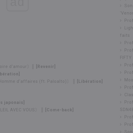
ad
Sond
'Veno
Pro
Lig
faits
Pro
Pro
FIFTY
Prof
oire d'amour〙║
[Revenir]
Pro
ibération]
Moon
| Homme d'affaires (ft. Paloalto)〙
║ [Libération]
Prof
Cla
Pro
s japonais]
SDN4
LEIL AVEC VOUS〙
║ [Come-back]
Prof
Prof
Son