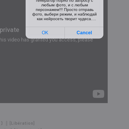
)
〙║ [Libération]