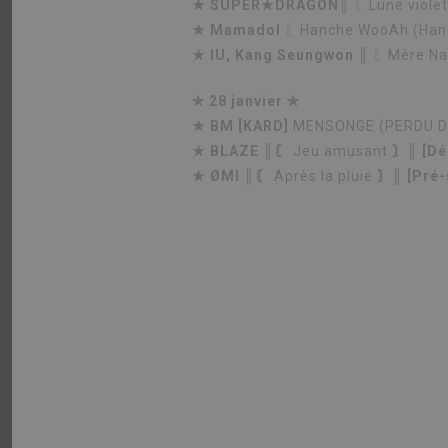
★
SUPER★DRAGON║
〘Lune viole
★
Mamadol
〘Hanche WooAh (Ha
★
IU, Kang Seungwon ║
〘Mère Na
✯ 28 janvier ✯
★
BM [KARD]
MENSONGE (PERDU D
★
BLAZE ║〘
Jeu amusant
〙║ [Dé
★
ØMI
║〘
Après la pluie
〙║ [Pré-