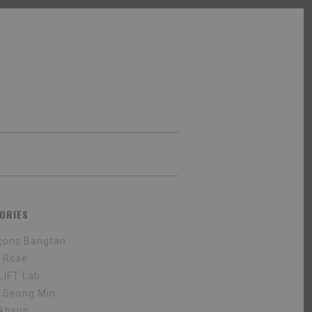
ORIES
çons Bangtan
r Rose
 LIFT Lab
 Seong Min
khyun