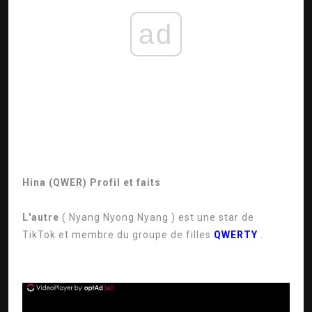
ad
Hina (QWER) Profil et faits
L'autre
(
Nyang Nyong Nyang
) est une star de
TikTok et membre du groupe de filles
QWERTY
.