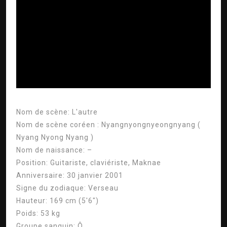
ad
Nom de scène:
L'autre
Nom de scène coréen :
Nyangnyongnyeongnyang (
Nyang Nyong Nyang
)
Nom de naissance:
–
Position:
Guitariste, claviériste, Maknae
Anniversaire:
30 janvier 2001
Signe du zodiaque:
Verseau
Hauteur:
169 cm (5'6″)
Poids:
53 kg
Groupe sanguin:
Ô