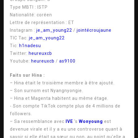
Type MBTI :
ISTP
Nationalité:
coréen
Lettre de représentation :
ET
Instagram :
je_am_young22
/
jointécroujaune
TIC Tac:
je_am_young22
Tic:
h1nadesu
Twitter:
heureuxcb
Youtube:
heureuxcb
/
as9100
Faits sur Hina :
– Hina était le troisième membre à être ajouté.
– Son surnom est Nyangnyongie.
– Hina et Magenta habitent au même étage.
- Son compte TikTok compte plus de 4 millions de
followers.
– Sa ressemblance avec
IVE
's
Wonyoung
est
devenue virale et il y a eu une controverse quant à
savoir si elle était sa sœur ou non, au point qu'elle a