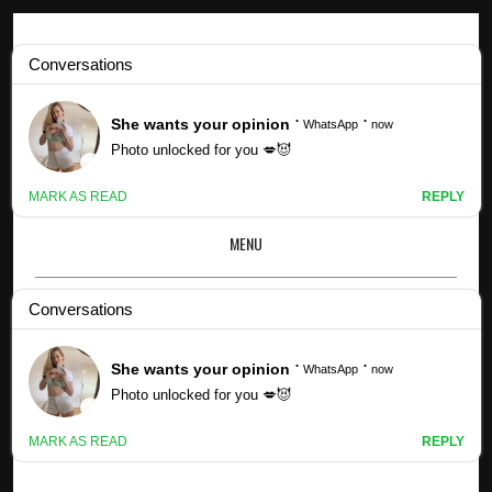
Profils Kpop
Profil et faits de Hina (QWER) (mis à jour !) - L'autre
MENU
×
HINA (QWER) PROFIL ET FAITS