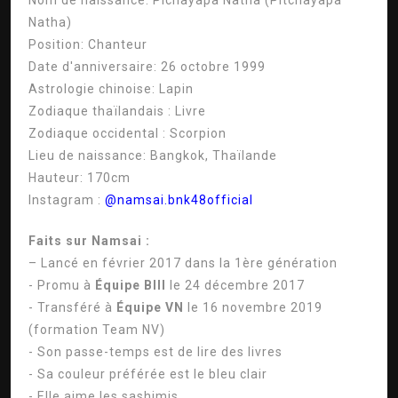
Nom de naissance:
Pichayapa Natha (Pitchayapa
Natha)
Position:
Chanteur
Date d'anniversaire:
26 octobre 1999
Astrologie chinoise:
Lapin
Zodiaque thaïlandais :
Livre
Zodiaque occidental :
Scorpion
Lieu de naissance:
Bangkok, Thaïlande
Hauteur:
170cm
Instagram :
@namsai.bnk48official
Faits sur Namsai :
– Lancé en février 2017 dans la 1ère génération
- Promu à
Équipe BIII
le 24 décembre 2017
- Transféré à
Équipe VN
le 16 novembre 2019
(formation Team NV)
- Son passe-temps est de lire des livres
- Sa couleur préférée est le bleu clair
- Elle aime les sashimis