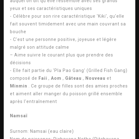
auquel on dit qu'elle ressemble avec ses grands
yeux et ses caractéristiques uniques
- Célèbre pour son rire caractéristique 'Kiki', qu'elle
fait souvent timidement avec une main couvrant sa
bouche
- C'est une personne positive, joyeuse et légère
malgré son attitude calme
– Aime suivre le courant plus que prendre des
décisions
- Elle fait partie du 'Pla Pao Gang' (Grilled Fish Gang)
composé de
Faii
,
Aom
,
Gâteau
,
Nouveau
et
Minmin
. Ce groupe de filles sont des amies proches
et aiment aller manger du poisson grillé ensemble
après l'entraînement
Namsaï
Surnom:
Namsai (eau claire)