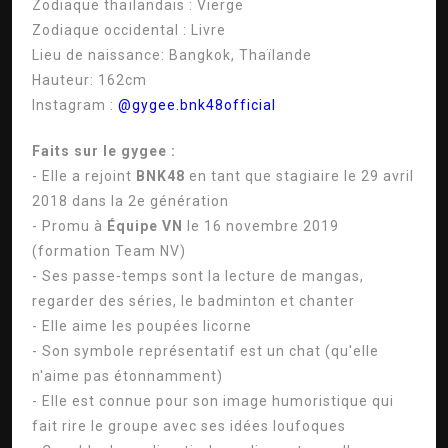
Zodiaque thaïlandais :
Vierge
Zodiaque occidental :
Livre
Lieu de naissance:
Bangkok, Thaïlande
Hauteur:
162cm
Instagram :
@gygee.bnk48official
Faits sur le gygee :
- Elle a rejoint
BNK48
en tant que stagiaire le 29 avril
2018 dans la 2e génération
- Promu à
Équipe VN
le 16 novembre 2019
(formation Team NV)
- Ses passe-temps sont la lecture de mangas,
regarder des séries, le badminton et chanter
- Elle aime les poupées licorne
- Son symbole représentatif est un chat (qu'elle
n'aime pas étonnamment)
- Elle est connue pour son image humoristique qui
fait rire le groupe avec ses idées loufoques