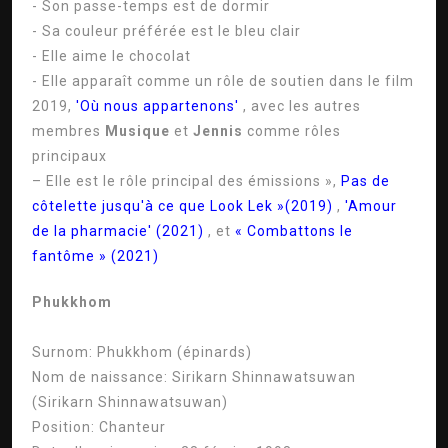
- Son passe-temps est de dormir
- Sa couleur préférée est le bleu clair
- Elle aime le chocolat
- Elle apparaît comme un rôle de soutien dans le film
2019,
'Où nous appartenons'
, avec les autres
membres
Musique
et
Jennis
comme rôles
principaux
– Elle est le rôle principal des émissions »,
Pas de
côtelette jusqu'à ce que Look Lek »(2019)
,
'Amour
de la pharmacie' (2021)
, et
« Combattons le
fantôme » (2021)
Phukkhom
Surnom:
Phukkhom (épinards)
Nom de naissance:
Sirikarn Shinnawatsuwan
(Sirikarn Shinnawatsuwan)
Position:
Chanteur