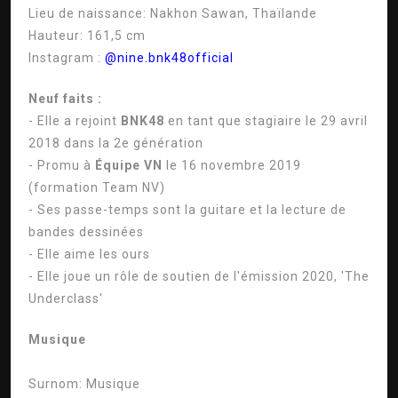
Lieu de naissance:
Nakhon Sawan, Thaïlande
Hauteur:
161,5 cm
Instagram :
@nine.bnk48official
Neuf faits :
- Elle a rejoint
BNK48
en tant que stagiaire le 29 avril
2018 dans la 2e génération
- Promu à
Équipe VN
le 16 novembre 2019
(formation Team NV)
- Ses passe-temps sont la guitare et la lecture de
bandes dessinées
- Elle aime les ours
- Elle joue un rôle de soutien de l'émission 2020, 'The
Underclass'
Musique
Surnom:
Musique