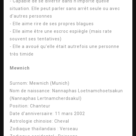
- Capable de se divertir dans n'importe quelle
situation. Elle peut parler sans arrêt seule ou avec
d'autres personnes
- Elle aime rire de ses propres blagues
- Elle aime être une escroc espiègle (mais rate
souvent ses tentatives)
- Elle a avoué qu'elle était autrefois une personne
très timide
Mewnich
Surnom:
Mewnich (Munich)
Nom de naissance:
Nannaphas Loetnamchoetsakun
(Nannaphas Lertnamcherdsakul)
Position:
Chanteur
Date d'anniversaire:
11 mars 2002
Astrologie chinoise:
Cheval
Zodiaque thaïlandais :
Verseau