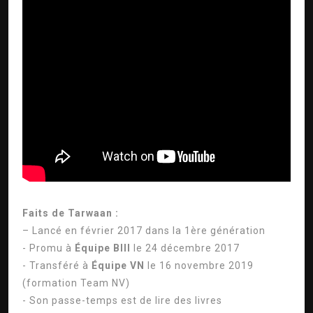
Faits de Tarwaan :
– Lancé en février 2017 dans la 1ère génération
- Promu à
Équipe BIII
le 24 décembre 2017
- Transféré à
Équipe VN
le 16 novembre 2019
(formation Team NV)
- Son passe-temps est de lire des livres