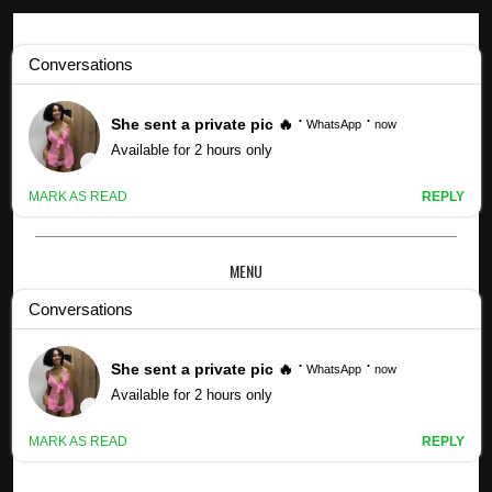
Profils Kpop
Profil des membres de l'équipe BNK48 NV (mis à jour !) -
48GROUPE
MENU
×
PROFIL DES MEMBRES DE L'ÉQUIPE BNK48
NV