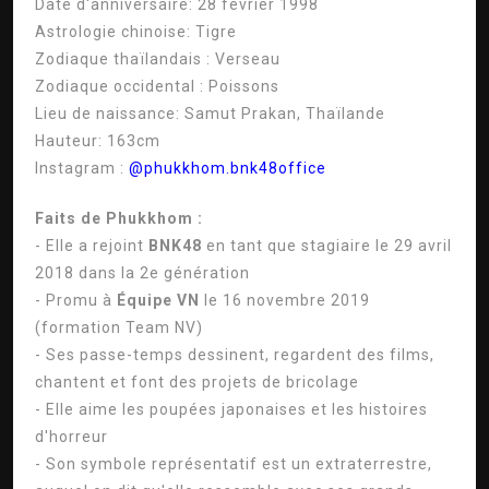
Date d'anniversaire:
28 février 1998
Astrologie chinoise:
Tigre
Zodiaque thaïlandais :
Verseau
Zodiaque occidental :
Poissons
Lieu de naissance:
Samut Prakan, Thaïlande
Hauteur:
163cm
Instagram :
@phukkhom.bnk48office
Faits de Phukkhom :
- Elle a rejoint
BNK48
en tant que stagiaire le 29 avril
2018 dans la 2e génération
- Promu à
Équipe VN
le 16 novembre 2019
(formation Team NV)
- Ses passe-temps dessinent, regardent des films,
chantent et font des projets de bricolage
- Elle aime les poupées japonaises et les histoires
d'horreur
- Son symbole représentatif est un extraterrestre,