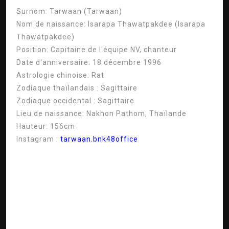
Surnom:
Tarwaan (Tarwaan)
Nom de naissance:
Isarapa Thawatpakdee (Isarapa
Thawatpakdee)
Position:
Capitaine de l'équipe NV, chanteur
Date d'anniversaire:
18 décembre 1996
Astrologie chinoise:
Rat
Zodiaque thaïlandais :
Sagittaire
Zodiaque occidental :
Sagittaire
Lieu de naissance:
Nakhon Pathom, Thaïlande
Hauteur:
156cm
Instagram :
tarwaan.bnk48office