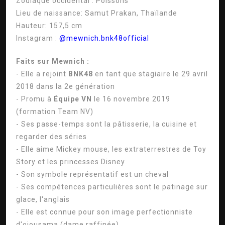
Zodiaque occidental :
Poissons
Lieu de naissance:
Samut Prakan, Thaïlande
Hauteur:
157,5 cm
Instagram :
@mewnich.bnk48official
Faits sur Mewnich :
- Elle a rejoint
BNK48
en tant que stagiaire le 29 avril
2018 dans la 2e génération
- Promu à
Équipe VN
le 16 novembre 2019
(formation Team NV)
- Ses passe-temps sont la pâtisserie, la cuisine et
regarder des séries
- Elle aime Mickey mouse, les extraterrestres de Toy
Story et les princesses Disney
- Son symbole représentatif est un cheval
- Ses compétences particulières sont le patinage sur
glace, l'anglais
- Elle est connue pour son image perfectionniste
d'ojousama (dame raffinée)