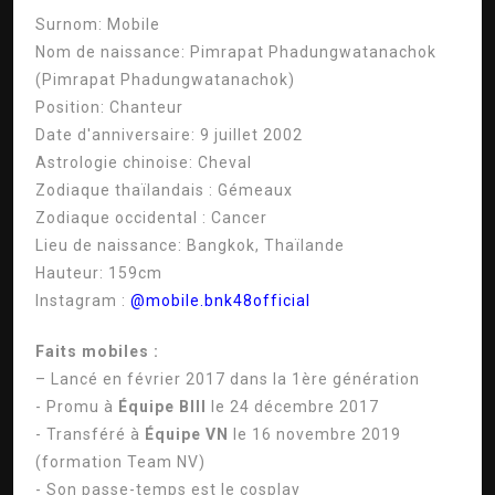
Surnom:
Mobile
Nom de naissance:
Pimrapat Phadungwatanachok
(Pimrapat Phadungwatanachok)
Position:
Chanteur
Date d'anniversaire:
9 juillet 2002
Astrologie chinoise:
Cheval
Zodiaque thaïlandais :
Gémeaux
Zodiaque occidental :
Cancer
Lieu de naissance:
Bangkok, Thaïlande
Hauteur:
159cm
Instagram :
@mobile.bnk48official
Faits mobiles :
– Lancé en février 2017 dans la 1ère génération
- Promu à
Équipe BIII
le 24 décembre 2017
- Transféré à
Équipe VN
le 16 novembre 2019
(formation Team NV)
- Son passe-temps est le cosplay