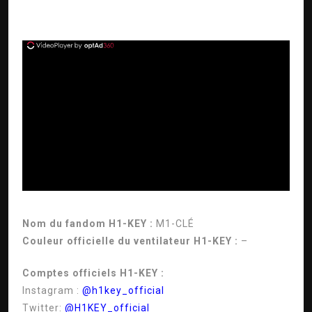
ad
Nom du fandom H1-KEY :
M1-CLÉ
Couleur officielle du ventilateur H1-KEY :
–
Comptes officiels H1-KEY :
Instagram :
@h1key_official
Twitter:
@H1KEY_official