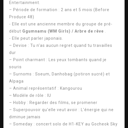
Entertainment.
– Période de formation : 2 ans et 5 mois (Before
Produce 48)
- Elle est une ancienne membre du groupe de pré-
début
Ggumnamu (WM Girls) / Arbre de rêve
.
- Elle peut parler japonais.
– Devise : Tu n'as aucun regret quand tu travailles
dur
– Point charmant : Les yeux tombants quand je
souris
– Surnoms : Sseum, Danhobag (potiron sucré) et
Alpaga
– Animal représentatif : Kangourou
– Modèle de rôle : IU
– Hobby : Regarder des films, se promener
– Superpouvoir qu'elle veut avoir : L'énergie qui ne
diminue jamais
– Someday : concert solo de H1-KEY au Gocheok Sky