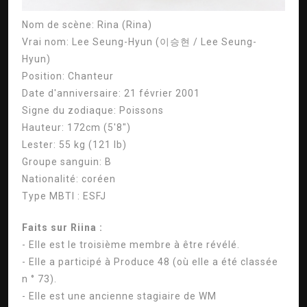
Nom de scène:
Rina (Rina)
Vrai nom:
Lee Seung-Hyun (이승현 / Lee Seung-
Hyun)
Position:
Chanteur
Date d'anniversaire:
21 février 2001
Signe du zodiaque:
Poissons
Hauteur:
172cm (5'8″)
Lester:
55 kg (121 lb)
Groupe sanguin:
B
Nationalité:
coréen
Type MBTI :
ESFJ
Faits sur Riina :
- Elle est le troisième membre à être révélé.
- Elle a participé à Produce 48 (où elle a été classée
n ° 73).
- Elle est une ancienne stagiaire de WM