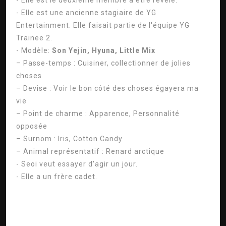
- Elle est le deuxième membre à être révélé.
- Elle est une ancienne stagiaire de YG
Entertainment. Elle faisait partie de l'équipe YG
Trainee 2.
- Modèle:
Son Yejin, Hyuna, Little Mix
– Passe-temps : Cuisiner, collectionner de jolies
choses
– Devise : Voir le bon côté des choses égayera ma
vie
– Point de charme : Apparence, Personnalité
opposée
– Surnom : Iris, Cotton Candy
– Animal représentatif : Renard arctique
- Seoi veut essayer d'agir un jour.
- Elle a un frère cadet.