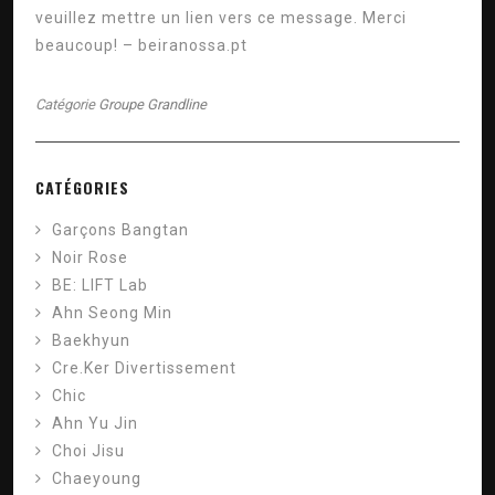
veuillez mettre un lien vers ce message. Merci
beaucoup!
–
beiranossa.pt
Catégorie
Groupe Grandline
CATÉGORIES
Garçons Bangtan
Noir Rose
BE: LIFT Lab
Ahn Seong Min
Baekhyun
Cre.Ker Divertissement
Chic
Ahn Yu Jin
Choi Jisu
Chaeyoung