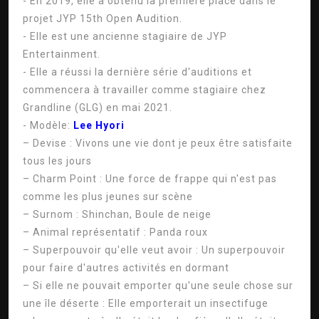
- En 2019, elle a obtenu la première place dans le
projet JYP 15th Open Audition.
- Elle est une ancienne stagiaire de JYP
Entertainment.
- Elle a réussi la dernière série d'auditions et
commencera à travailler comme stagiaire chez
Grandline (GLG) en mai 2021.
- Modèle:
Lee Hyori
– Devise : Vivons une vie dont je peux être satisfaite
tous les jours
– Charm Point : Une force de frappe qui n'est pas
comme les plus jeunes sur scène
– Surnom : Shinchan, Boule de neige
– Animal représentatif : Panda roux
– Superpouvoir qu'elle veut avoir : Un superpouvoir
pour faire d'autres activités en dormant
– Si elle ne pouvait emporter qu'une seule chose sur
une île déserte : Elle emporterait un insectifuge