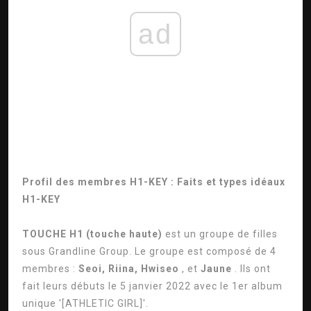
ad
Profil des membres H1-KEY : Faits et types idéaux
H1-KEY
TOUCHE H1
(touche haute)
est un groupe de filles
sous Grandline Group. Le groupe est composé de 4
membres :
Seoi, Riina,
Hwiseo
, et
Jaune
. Ils ont
fait leurs débuts le 5 janvier 2022 avec le 1er album
unique '[ATHLETIC GIRL]'.