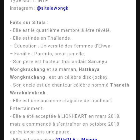
Type MBTI :
INTP
Instagram :
@sitalawongk
Faits sur Sitala :
- Elle est le quatrième membre à être révélé.
- Elle est née en Thaïlande.
– Éducation : Université des femmes d'Ehwa.
– Famille : Parents, sœur jumelle.
- Son père est l'acteur thaïlandais
Sarunyu
Wongkrachang
et sa maman,
Hatthaya
Wongkrachang
, est un célèbre disc-jockey.
- Son oncle est un chanteur célèbre nommé
Thaneth
Warakulnukroh
.
- Elle est une ancienne stagiaire de Lionheart
Entertainment.
- Elle a été acceptée à LIONHEART en mars 2018,
mais a commencé à s'entraîner en octobre 2018
après avoir pris une pause.
- Elle est amie avec
(G)I-DLE
's
Minnie
.