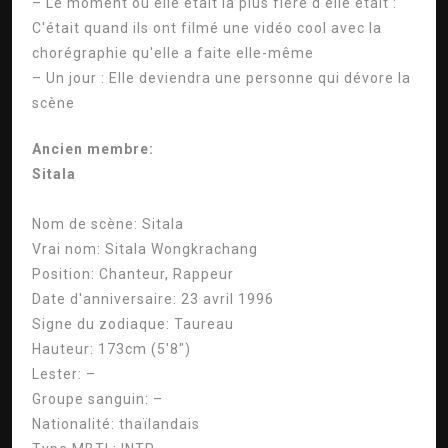
– Le moment où elle était la plus fière d'elle était :
C'était quand ils ont filmé une vidéo cool avec la
chorégraphie qu'elle a faite elle-même
– Un jour : Elle deviendra une personne qui dévore la
scène
Ancien membre:
Sitala
Nom de scène:
Sitala
Vrai nom:
Sitala Wongkrachang
Position:
Chanteur, Rappeur
Date d'anniversaire:
23 avril 1996
Signe du zodiaque:
Taureau
Hauteur:
173cm (5'8″)
Lester:
–
Groupe sanguin:
–
Nationalité:
thaïlandais