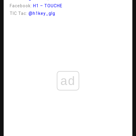
Facebook:
H1 – TOUCHE
TIC Tac:
@h1key_glg
ad