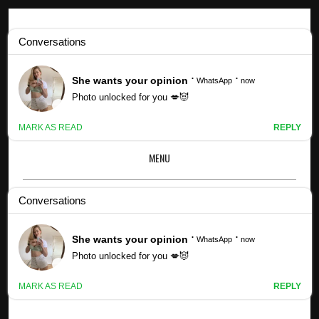
Profils Kpop
Profil des membres H1-KEY (mis à jour !) - Groupe Grandline
MENU
×
PROFIL DES MEMBRES H1-KEY