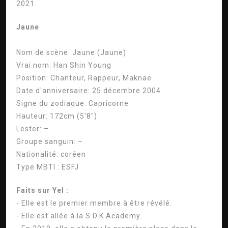
2021.
Jaune
Nom de scène:
Jaune (Jaune)
Vrai nom:
Han Shin Young
Position:
Chanteur, Rappeur, Maknae
Date d'anniversaire:
25 décembre 2004
Signe du zodiaque:
Capricorne
Hauteur:
172cm (5'8″)
Lester:
–
Groupe sanguin:
–
Nationalité:
coréen
Type MBTI :
ESFJ
Faits sur Yel :
- Elle est le premier membre à être révélé.
- Elle est allée à la S.D.K Academy.