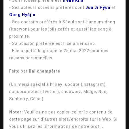
- Son modèle préféré est
Irène Kim
.
- Ses acteurs coréens préférés sont
Jun Ji Hyun
et
Gong Hyōjin
.
- Ses endroits préférés à Séoul sont Hannam-dong
(Itaewon) pour les jolis cafés et aussi Hapjeong à
proximité.
- Sa boisson préférée est l'ice americano.
- Elle a quitté le groupe le 25 mai 2022 pour des
raisons personnelles.
Faite par
Bal champêtre
(Un merci spécial à h1key_update (Instagram),
nugupromoter (Twitter), choowiez, Midge,
Nunj,
Sunberry, Célia
)
Noter:
Veuillez ne pas copier-coller le contenu de
cette page sur d'autres sites/endroits sur le Web. Si
vous utilisez les informations de notre profil,