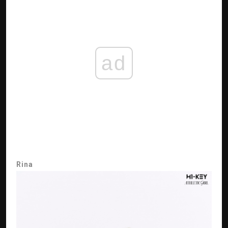
ad
Rina