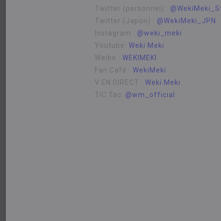
Twitter (personnel) :
@WekiMeki_S
Twitter (Japon) :
@WekiMeki_JPN
Instagram :
@weki_meki
Youtube:
Weki Meki
Weibo :
WEKIMEKI
Fan Café :
WekiMeki
V EN DIRECT :
Weki Meki
TIC Tac:
@wm_official