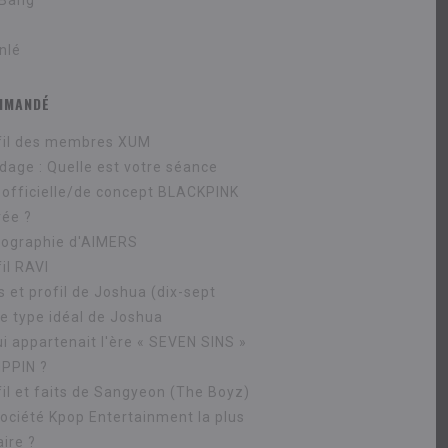
 Bang
S
nlé
MMANDÉ
fil des membres XUM
dage : Quelle est votre séance
 officielle/de concept BLACKPINK
rée ?
cographie d'AIMERS
il RAVI
s et profil de Joshua (dix-sept
le type idéal de Joshua
ui appartenait l'ère « SEVEN SINS »
IPPIN ?
fil et faits de Sangyeon (The Boyz)
société Kpop Entertainment la plus
ire ?