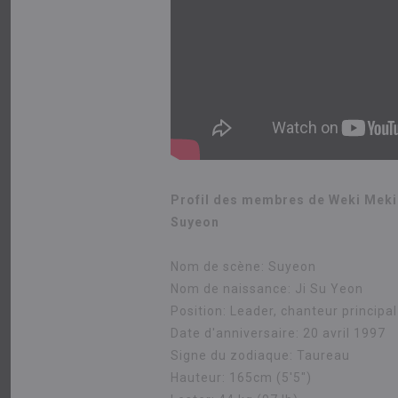
Profil des membres de Weki Meki 
Suyeon
Nom de scène:
Suyeon
Nom de naissance:
Ji Su Yeon
Position:
Leader, chanteur principal
Date d'anniversaire:
20 avril 1997
Signe du zodiaque:
Taureau
Hauteur:
165cm (5'5″)