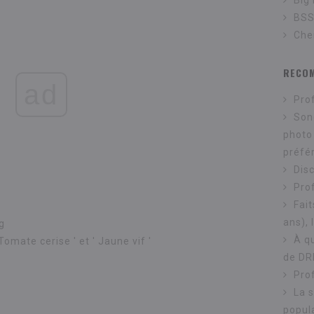
Big
BS
Che
RECO
ad
Pro
Son
photo
préfé
Dis
Prof
Fait
ans), 
g
À q
Tomate cerise
' et '
Jaune vif
'
de DR
Pro
La 
popula