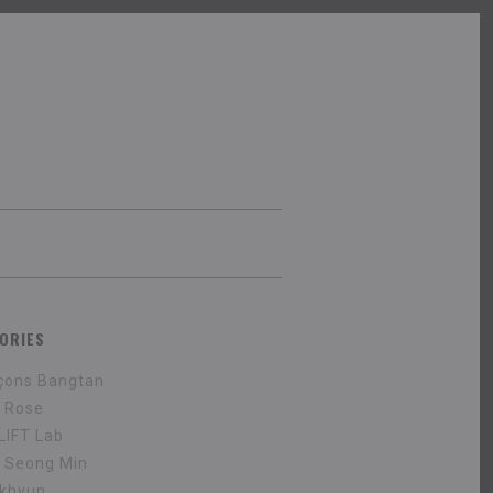
ORIES
çons Bangtan
r Rose
 LIFT Lab
 Seong Min
khyun