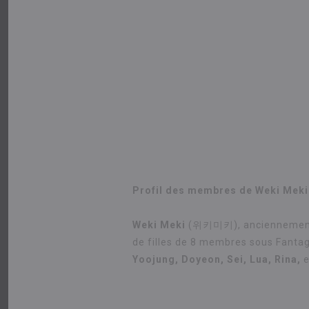
Profil des membres de Weki Meki 
Weki Meki
(위키미키), anciennement c
de filles de 8 membres sous Fanta
Yoojung, Doyeon, Sei, Lua, Rina,
e