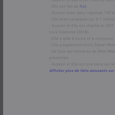
- Suyeon lit des livres tous les soirs
- Elle est fan de
f(x)
.
- Suyeon était dans l'épisode 190 d
- Elle était candidate sur V-1 (élim
- Suyeon et Elly ont chanté un OST 
Love Diamond (2018).
- Elle a aidé à écrire et à compose
- Elle a également écrit 'Sweet Win
- De tous les membres de Weki Meki,
présentée.
- Suyeon et Elly ont une série sur
Afficher plus de faits amusants su