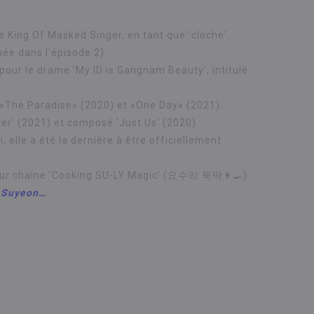
.
e King Of Masked Singer, en tant que 'cloche'.
inée dans l'épisode 2).
pour le drame 'My ID is Gangnam Beauty', intitulé
r «The Paradise» (2020) et «One Day» (2021).
ter' (2021) et composé 'Just Us' (2020).
 elle a été la dernière à être officiellement
 leur chaîne 'Cooking SU-LY Magic' (요수리 뚝딱👩‍🍳).
r Suyeon…