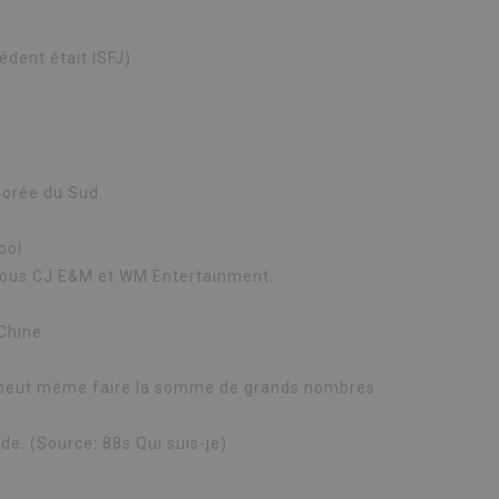
édent était ISFJ)
Corée du Sud.
ool
e sous CJ E&M et WM Entertainment.
Chine.
.
le peut même faire la somme de grands nombres
de. (Source: 88s Qui suis-je)