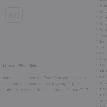
Cre
Chi
ad
Ahn
Cho
Cha
tato
Bah
#kp
Cyg
Hw
Hyu
: faits sur Weki Meki
Mus
Géné
onnu sous le nom de i-Teen Girls, est un groupe
BÉB
gio. Le groupe est composé de
Suyeon, Elly,
Bes
t
Lucie
. Weki Meki a fait ses débuts le 8 août 2017.
Den
AK