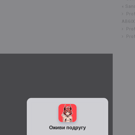
« San
Pro
AB6IX
Prof
Prof