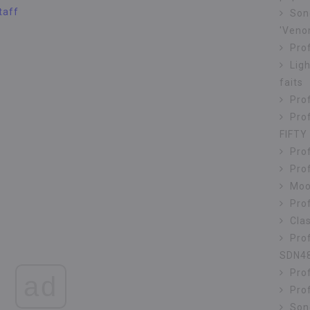
taff
Sond
'Veno
Pro
Lig
faits
Pro
Pro
FIFTY
Prof
Pro
Moon
Prof
Cla
Pro
SDN4
Prof
ad
Prof
Son