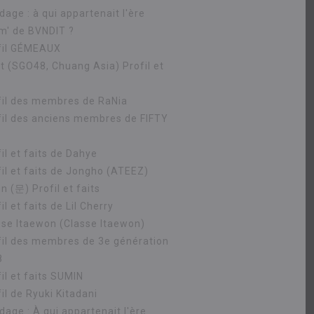
age : à qui appartenait l'ère
m' de BVNDIT ?
fil GÉMEAUX
ht (SGO48, Chuang Asia) Profil et
fil des membres de RaNia
fil des anciens membres de FIFTY
il et faits de Dahye
fil et faits de Jongho (ATEEZ)
 (문) Profil et faits
il et faits de Lil Cherry
sse Itaewon (Classe Itaewon)
fil des membres de 3e génération
8
il et faits SUMIN
il de Ryuki Kitadani
dage : À qui appartenait l'ère