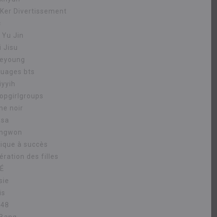
.Ker Divertissement
c
 Yu Jin
i Jisu
eyoung
uages ​​bts
iyyih
opgirlgroups
ne noir
asa
ngwon
ique à succès
ration des filles
É
sie
is
B48