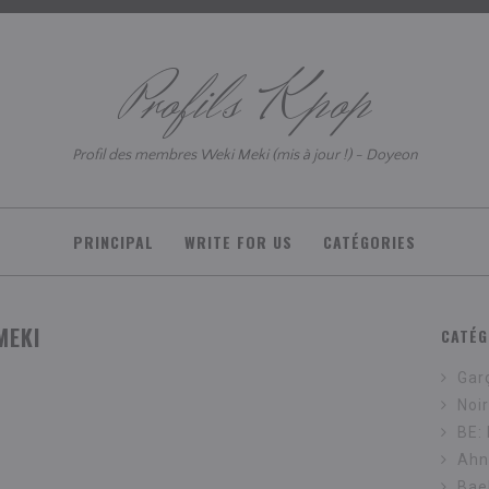
Profils Kpop
Profil des membres Weki Meki (mis à jour !) - Doyeon
PRINCIPAL
WRITE FOR US
CATÉGORIES
MEKI
CATÉG
Gar
Noi
BE:
Ahn
Bae