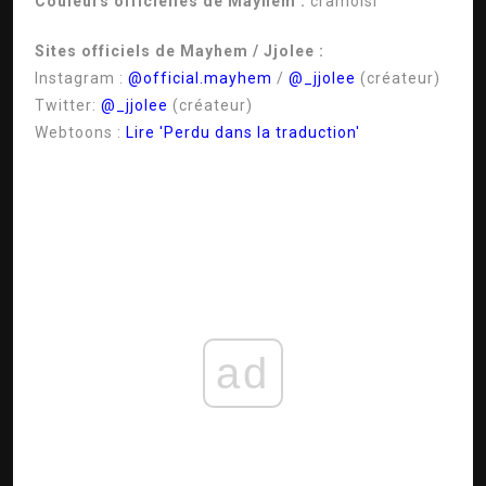
Couleurs officielles de Mayhem :
cramoisi
Sites officiels de Mayhem / Jjolee :
Instagram :
@official.mayhem
/
@_jjolee
(créateur)
Twitter:
@_jjolee
(créateur)
Webtoons :
Lire 'Perdu dans la traduction'
ad