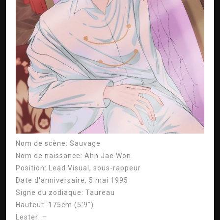
Nom de scène:
Sauvage
Nom de naissance:
Ahn Jae Won
Position:
Lead Visual, sous-rappeur
Date d'anniversaire:
5 mai 1995
Signe du zodiaque:
Taureau
Hauteur:
175cm (5'9″)
Lester:
–