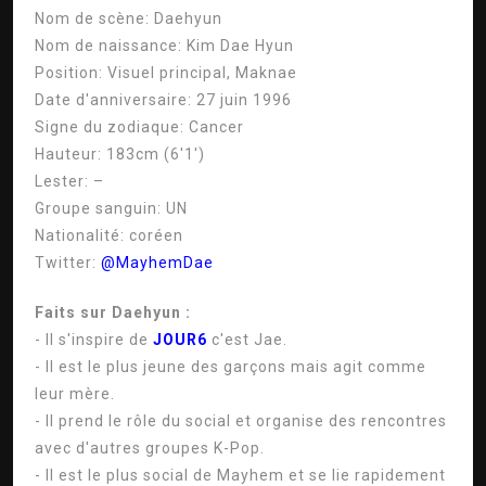
Nom de scène:
Daehyun
Nom de naissance:
Kim Dae Hyun
Position:
Visuel principal, Maknae
Date d'anniversaire:
27 juin 1996
Signe du zodiaque:
Cancer
Hauteur:
183cm (6'1′)
Lester:
–
Groupe sanguin:
UN
Nationalité:
coréen
Twitter:
@MayhemDae
Faits sur Daehyun :
- Il s'inspire de
JOUR6
c'est Jae.
- Il est le plus jeune des garçons mais agit comme
leur mère.
- Il prend le rôle du social et organise des rencontres
avec d'autres groupes K-Pop.
- Il est le plus social de Mayhem et se lie rapidement