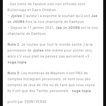
- Ses noms de fandom solo non officiels sont
Buttercups et Dae's Children.
–
Jjolee
(l'auteur) a exprimé le souhait qu'il soit
Jae
de
JOUR6
être la voix chantante de Daehyun.
– Depuis le 11 janvier 2021,
Jae
de
JOUR6
est la voix
chantante de Daehyun.
Note 2:
Je voulais que tout le monde sache, j'ai la
permission de
Jjolee
elle-même pour poster ceci,
alors s'il vous plaît ne pensez pas autrement <3 -
suga.topia
Note 3:
Les membres de Mayhem n'ont PAS de
comptes Instagram personnels, ce sont tous des
comptes de jeux de rôle ou de fans que vous voyez.
Ils n'ont que des Twitter personnels -
suga.topia
profil par
Y00N1VERSE