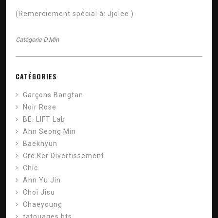
(Remerciement spécial à:
Jjolee
)
Catégorie
D.Min
CATÉGORIES
Garçons Bangtan
Noir Rose
BE: LIFT Lab
Ahn Seong Min
Baekhyun
Cre.Ker Divertissement
Chic
Ahn Yu Jin
Choi Jisu
Chaeyoung
tatouages ​​bts