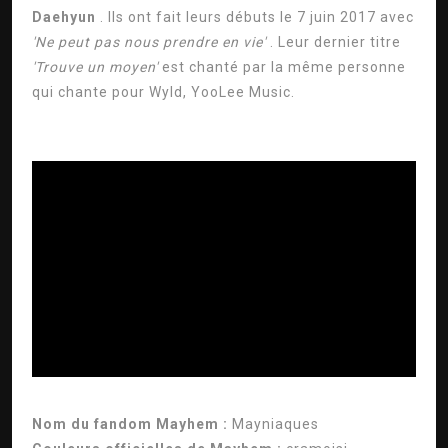
Daehyun
. Ils ont fait leurs débuts le 7 juin 2017 avec
'Ne peut pas nous prendre en vie'
. Leur dernier titre
'Trouve un moyen'
est chanté par la même personne
qui chante pour Wyld, YooLee Music.
ad
Nom du fandom Mayhem :
Mayniaques