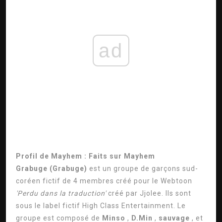
ad
Profil de Mayhem : Faits sur Mayhem
Grabuge
(Grabuge)
est un groupe de garçons sud-
coréen fictif de 4 membres créé pour le Webtoon
'Perdu dans la traduction'
créé par Jjolee. Ils sont
sous le label fictif High Class Entertainment. Le
groupe est composé de
Minso
,
D.Min
,
sauvage
, et