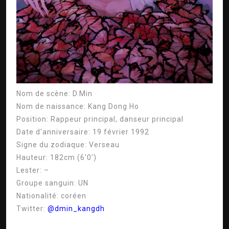
Nom de scène:
D.Min
Nom de naissance:
Kang Dong Ho
Position:
Rappeur principal, danseur principal
Date d'anniversaire:
19 février 1992
Signe du zodiaque:
Verseau
Hauteur:
182cm (6'0′)
Lester:
–
Groupe sanguin:
UN
Nationalité:
coréen
Twitter:
@dmin_kangdh