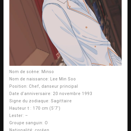
Nom de scène:
Minso
Nom de naissance:
Lee Min Soo
Position:
Chef, danseur principal
Date d'anniversaire:
20 novembre 1993
Signe du zodiaque:
Sagittaire
Hauteur
t
:
170 cm (5'7')
Lester:
–
Groupe sanguin:
O
Nationalité:
coréen