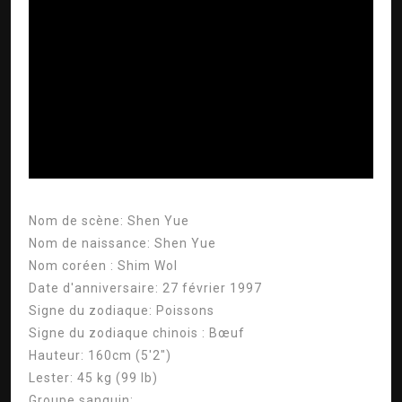
ad
Nom de scène:
Shen Yue
Nom de naissance:
Shen Yue
Nom coréen :
Shim Wol
Date d'anniversaire:
27 février 1997
Signe du zodiaque:
Poissons
Signe du zodiaque chinois :
Bœuf
Hauteur:
160cm (5'2″)
Lester:
45 kg (99 lb)
Groupe sanguin: