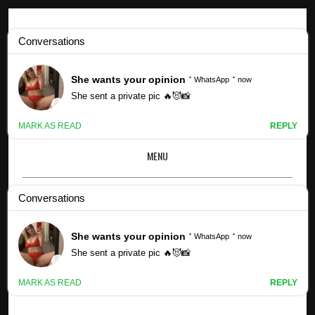
Profils Kpop
Profil et faits de Shen Yue (mis à jour !) - Photos de mantras
MENU
×
PROFIL ET FAITS DE SHEN YUE