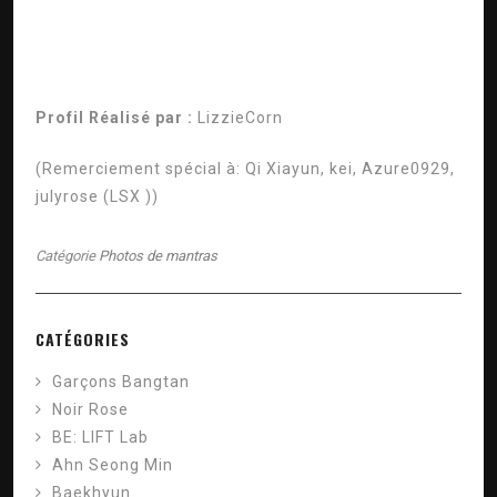
Profil Réalisé par :
LizzieCorn
(Remerciement spécial à:
Qi Xiayun, kei, Azure0929,
julyrose (LSX
))
Catégorie
Photos de mantras
CATÉGORIES
Garçons Bangtan
Noir Rose
BE: LIFT Lab
Ahn Seong Min
Baekhyun