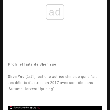
ad
Profil et faits de Shen Yue
Shen Yue
(沈月), est une actrice chinoise qui a fait
ses débuts d'actrice en 2017 avec son rôle dans
'Autumn Harvest Uprising'.