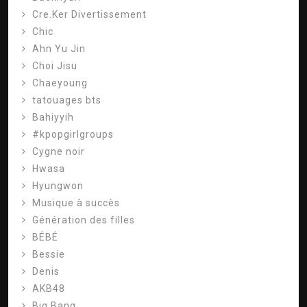
Cre.Ker Divertissement
Chic
Ahn Yu Jin
Choi Jisu
Chaeyoung
tatouages ​​bts
Bahiyyih
#kpopgirlgroups
Cygne noir
Hwasa
Hyungwon
Musique à succès
Génération des filles
BÉBÉ
Bessie
Denis
AKB48
Big Bang