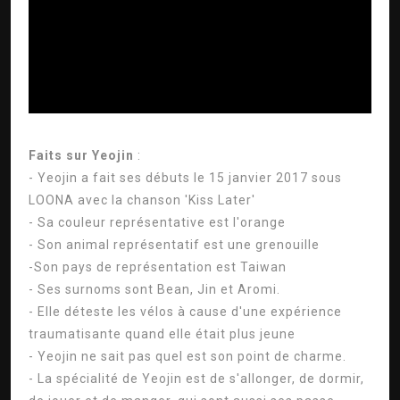
ad
Faits sur Yeojin
:
- Yeojin a fait ses débuts le 15 janvier 2017 sous
LOONA avec la chanson 'Kiss Later'
- Sa couleur représentative est l'orange
- Son animal représentatif est une grenouille
-Son pays de représentation est Taiwan
- Ses surnoms sont Bean, Jin et Aromi.
- Elle déteste les vélos à cause d'une expérience
traumatisante quand elle était plus jeune
- Yeojin ne sait pas quel est son point de charme.
- La spécialité de Yeojin est de s'allonger, de dormir,