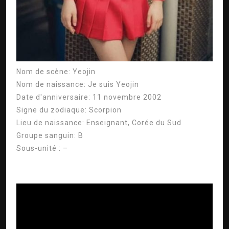
Nom de scène:
Yeojin
Nom de naissance:
Je suis Yeojin
Date d'anniversaire:
11 novembre 2002
Signe du zodiaque:
Scorpion
Lieu de naissance:
Enseignant, Corée du Sud
Groupe sanguin:
B
Sous-unité :
–