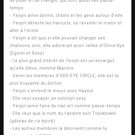
de jouer et de manger, qui sont aussi ses passe-
temps.
- Yeojin aime dormir, Orbits et les gens autour d'elle.
- Yeojin déteste les haricots, se réveiller le matin et
aller à l'école.
- Yeojin a dit que si elle pouvait changer ses
chansons solo, elle adorerait avoir celles d'Olivia Hye
(Egoist et Rosy).
- Le plus grand intérêt de Yeojin est un escargot
qu'elle élève, nommé Marimo.
- Selon les membres d'ODD EYE CIRCLE, elle est la
plus bruyante du dortoir
- Yeojin s'entend le mieux avec Haseul
- Elle veut essayer un concept sexy
- Yeojin aime faire du nail art comme passe-temps
- Elle veut que le nom du fandom soit Tteokbokki
(gâteau de riz épicé)
- Les autres membres la décrivent comme la