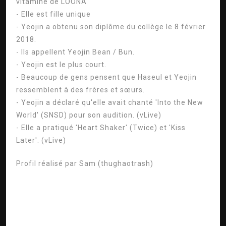
vitamine de LOONA
- Elle est fille unique
- Yeojin a obtenu son diplôme du collège le 8 février
2018.
- Ils appellent Yeojin Bean / Bun.
- Yeojin est le plus court.
- Beaucoup de gens pensent que Haseul et Yeojin
ressemblent à des frères et sœurs.
- Yeojin a déclaré qu'elle avait chanté 'Into the New
World' (SNSD) pour son audition. (vLive)
- Elle a pratiqué 'Heart Shaker' (Twice) et 'Kiss
Later'. (vLive)
Profil réalisé par
Sam (thughaotrash)