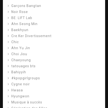
Garçons Bangtan
Noir Rose
BE: LIFT Lab
Ahn Seong Min
Baekhyun
Cre.Ker Divertissement
Chic
Ahn Yu Jin
Choi Jisu
Chaeyoung
tatouages ​​bts
Bahiyyih
#kpopgirlgroups
Cygne noir
Hwasa
Hyungwon
Musique à succès