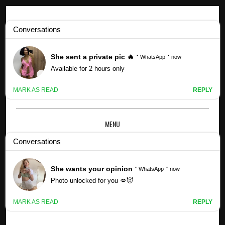
Profils Kpop
Profil et faits de Yeojin (LOONA) (mis à jour !) - Création
Blockberry
MENU
×
PROFIL ET FAITS DE YEOJIN (LOONA)