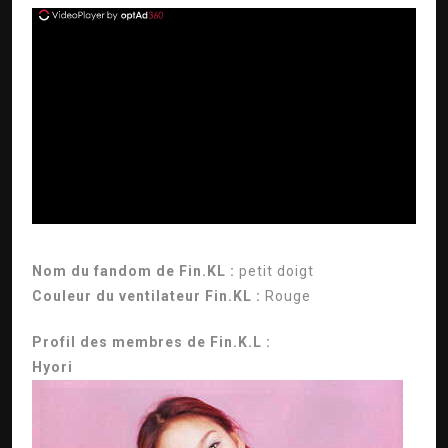
ad
Nom du fandom de Fin.KL :
petit doigt
Couleur du ventilateur Fin.KL :
Rouge
Profil des membres de Fin.K.L :
Hyori