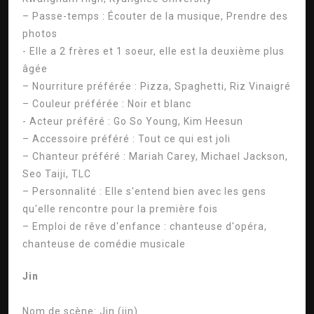
– Passe-temps : Écouter de la musique, Prendre des
photos
- Elle a 2 frères et 1 soeur, elle est la deuxième plus
âgée
– Nourriture préférée : Pizza, Spaghetti, Riz Vinaigré
– Couleur préférée : Noir et blanc
- Acteur préféré : Go So Young, Kim Heesun
– Accessoire préféré : Tout ce qui est joli
– Chanteur préféré : Mariah Carey, Michael Jackson,
Seo Taiji, TLC
– Personnalité : Elle s'entend bien avec les gens
qu'elle rencontre pour la première fois
– Emploi de rêve d'enfance : chanteuse d'opéra,
chanteuse de comédie musicale
Jin
Nom de scène:
Jin (jin)