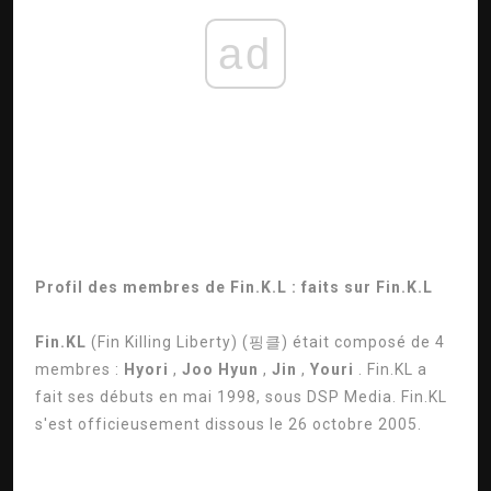
ad
Profil des membres de Fin.K.L : faits sur Fin.K.L
Fin.KL
(Fin Killing Liberty) (핑클) était composé de 4
membres :
Hyori
,
Joo Hyun
,
Jin
,
Youri
. Fin.KL a
fait ses débuts en mai 1998, sous DSP Media. Fin.KL
s'est officieusement dissous le 26 octobre 2005.