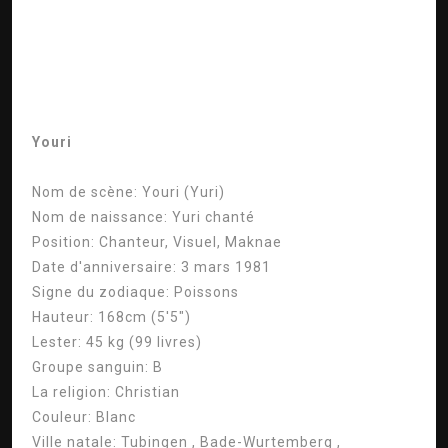
Youri
Nom de scène:
Youri (Yuri)
Nom de naissance:
Yuri chanté
Position:
Chanteur, Visuel, Maknae
Date d'anniversaire:
3 mars 1981
Signe du zodiaque:
Poissons
Hauteur:
168cm (5'5″)
Lester:
45 kg (99 livres)
Groupe sanguin:
B
La religion:
Christian
Couleur:
Blanc
Ville natale:
Tubingen , Bade-Wurtemberg ,