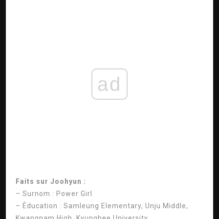
ad
Faits sur Joohyun :
– Surnom : Power Girl
– Éducation : Samleung Elementary, Unju Middle,
Kwangnam High, Kyunghee University