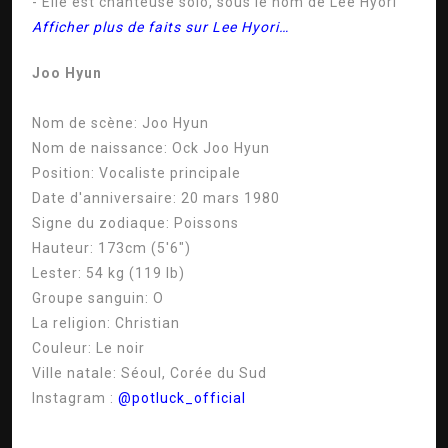
- Elle est chanteuse solo, sous le nom de Lee Hyori
Afficher plus de faits sur Lee Hyori…
Joo Hyun
Nom de scène:
Joo Hyun
Nom de naissance:
Ock Joo Hyun
Position:
Vocaliste principale
Date d'anniversaire:
20 mars 1980
Signe du zodiaque:
Poissons
Hauteur:
173cm (5'6″)
Lester:
54 kg (119 lb)
Groupe sanguin:
O
La religion:
Christian
Couleur:
Le noir
Ville natale:
Séoul, Corée du Sud
Instagram :
@potluck_official