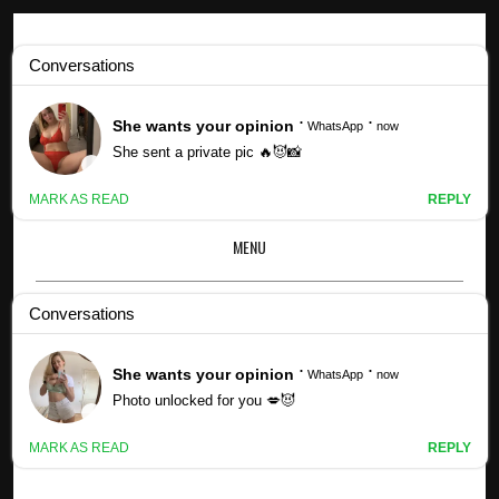
Profils Kpop
Profils des membres Fin.K.L (mis à jour !) - Média DSP
MENU
×
PROFILS DES MEMBRES FIN.K.L