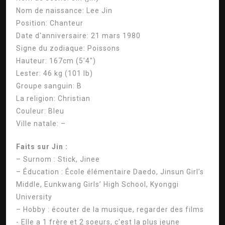
Nom de naissance:
Lee Jin
Position:
Chanteur
Date d'anniversaire:
21 mars 1980
Signe du zodiaque:
Poissons
Hauteur:
167cm (5'4″)
Lester:
46 kg (101 lb)
Groupe sanguin:
B
La religion:
Christian
Couleur:
Bleu
Ville natale:
–
Faits sur Jin :
– Surnom : Stick, Jinee
– Éducation : École élémentaire Daedo, Jinsun Girl’s
Middle, Eunkwang Girls’ High School, Kyonggi
University
– Hobby : écouter de la musique, regarder des films
- Elle a 1 frère et 2 soeurs, c'est la plus jeune