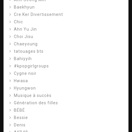
Baekhyun
Cre.Ker Divertissement
Chic
Ahn Yu Jin
Choi Jisu
Chaeyoung
tatouages ​​bts
Bahiyyih
#kpopgirlgroups
Cygne noir
Hwasa
Hyungwon
Musique à succès
Génération des filles
BÉBÉ
Bessie
Denis