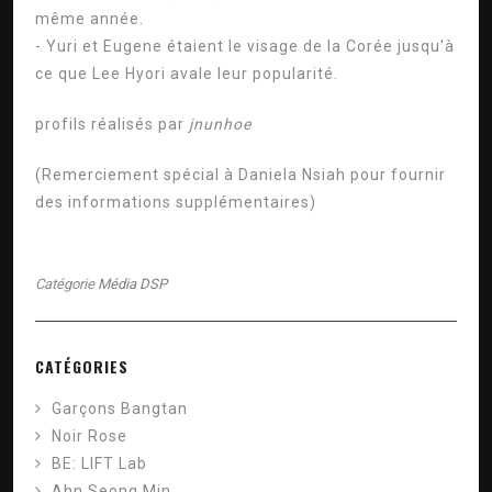
même année.
- Yuri et Eugene étaient le visage de la Corée jusqu'à
ce que Lee Hyori avale leur popularité.
profils réalisés par
jnunhoe
(Remerciement spécial à
Daniela Nsiah
pour fournir
des informations supplémentaires)
Catégorie
Média DSP
CATÉGORIES
Garçons Bangtan
Noir Rose
BE: LIFT Lab
Ahn Seong Min