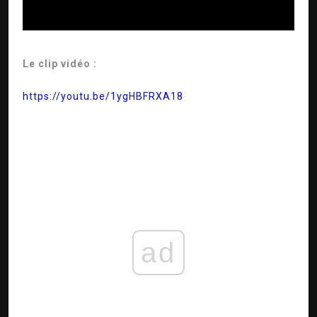
Le clip vidéo :
https://youtu.be/1ygHBFRXA18
ad