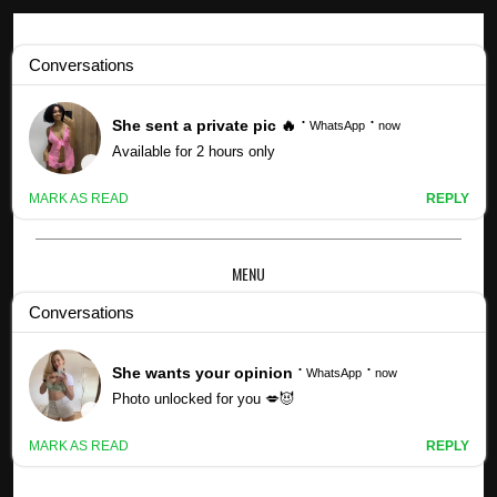
Profils Kpop
Sondage : À qui appartenait We;Na 'Queen' Era ? (Mis à jour!) -
FAIT UNE
MENU
×
SONDAGE : À QUI APPARTENAIT WE;NA
'QUEEN' ERA ?