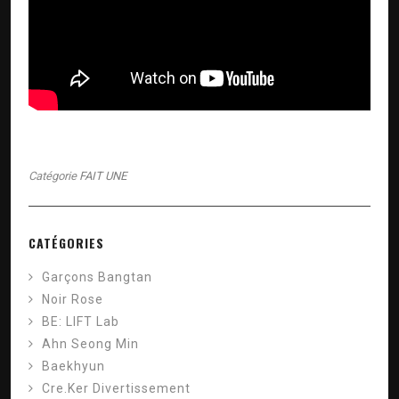
Catégorie
FAIT UNE
CATÉGORIES
Garçons Bangtan
Noir Rose
BE: LIFT Lab
Ahn Seong Min
Baekhyun
Cre.Ker Divertissement