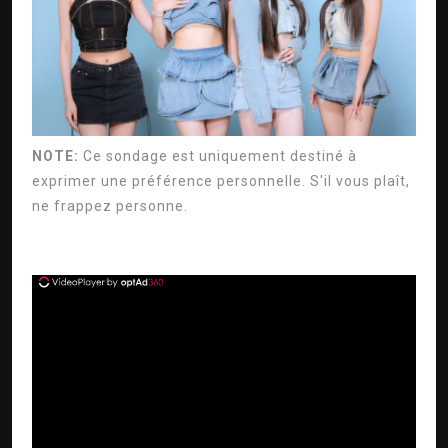
NOTE:
Ce sondage est uniquement destiné à
exprimer une préférence personnelle. S'il vous plaît,
ne frappez personne.
ad