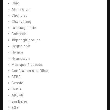
Chic
Ahn Yu Jin
Choi Jisu
Chaeyoung
tatouages ​​bts
Bahiyyih
#kpopgirlgroups
Cygne noir
Hwasa
Hyungwon
Musique à succès
Génération des filles
BÉBÉ
Bessie
Denis
AKB48
Big Bang
BSS